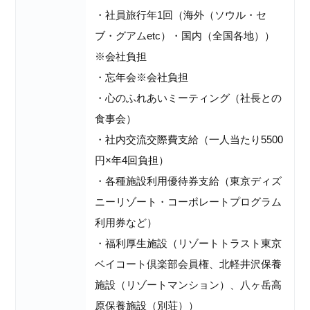
・社員旅行年1回（海外（ソウル・セ
ブ・グアムetc）・国内（全国各地））
※会社負担
・忘年会※会社負担
・心のふれあいミーティング（社長との
食事会）
・社内交流交際費支給（一人当たり5500
円×年4回負担）
・各種施設利用優待券支給（東京ディズ
ニーリゾート・コーポレートプログラム
利用券など）
・福利厚生施設（リゾートトラスト東京
ベイコート倶楽部会員権、北軽井沢保養
施設（リゾートマンション）、八ヶ岳高
原保養施設（別荘））