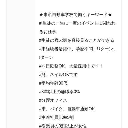
★東名自動車学校で働くキーワード★
# 生徒の一生に一度のイベントに関われ
るお仕事
#生徒の喜ぶ顔を直接見ることができる
#未経験者活躍中、学歴不問、Uターン、
Iターン
#即日勤務OK、大量採用中です！
#髭、ネイルOKです
#平均年齢30代
#3年以上の離職率0%
#分煙オフィス
#車、バイク、自動車通勤OK
#中途社員比率9割
#従業員の3割以上が女性