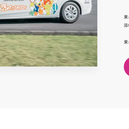
東
添
東