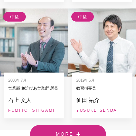
中途
中途
2008年7月
2019年6月
営業部 免許ぴあ営業所 所長
教習指導員
石上 文人
仙田 祐介
FUMITO ISHIGAMI
YUSUKE SENDA
MORE