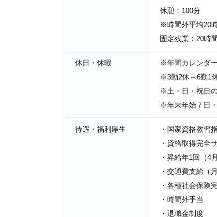
休憩：100分
※時間外平均20
固定残業：20時
休日・休暇
※年間カレンダ
※3勤2休～6勤1
※土・日・祝日
※年末年始７日
待遇・福利厚生
・国家資格教習
・資格取得完全サ
・昇給年1回（4
・交通費支給（月1
・各種社会保険
・時間外手当
・退職金制度