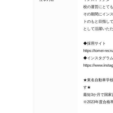
校の運営にとて
その期間にイン
トのもと目指し
として活躍いただ
◆採用サイト
https://tomei-recrui
◆インスタグラ
https://www.inst
★東名自動車学
す★
最短3か月で国家
※2023年度合格率