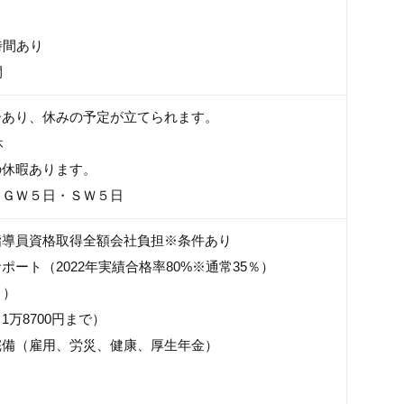
時間あり
間
ーあり、休みの予定が立てられます。
休
の休暇あります。
・ＧＷ５日・ＳＷ５日
指導員資格取得全額会社負担※条件あり
ポート（2022年実績合格率80%※通常35％）
月）
万8700円まで）
完備（雇用、労災、健康、厚生年金）