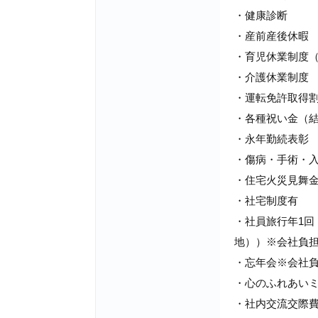
・健康診断
・産前産後休暇
・育児休業制度（
・介護休業制度
・運転免許取得
・各種祝い金（
・永年勤続表彰
・傷病・手術・
・住宅火災見舞
・社宅制度有
・社員旅行年1回
地））※会社負
・忘年会※会社
・心のふれあい
・社内交流交際費