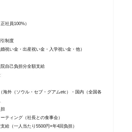
正社員100%）
割引制度
結婚祝い金・出産祝い金・入学祝い金・他）
入院自己負担分全額支給
金
（海外（ソウル・セブ・グアムetc）・国内（全国各
担
負担
ミーティング（社長との食事会）
支給（一人当たり5500円×年4回負担）