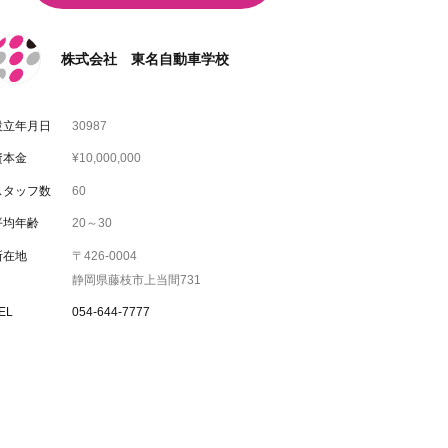
株式会社 東名自動車学校
設立年月日
30987
資本金
¥10,000,000
スタッフ数
60
平均年齢
20～30
所在地
〒426-0004
静岡県藤枝市上当間731
EL
054-644-7777