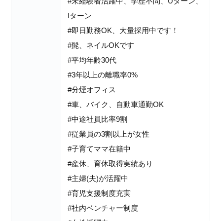
#未経験者活躍中、学歴不問、Uターン、
Iターン
#即日勤務OK、大量採用中です！
#髭、ネイルOKです
#平均年齢30代
#3年以上の離職率0%
#分煙オフィス
#車、バイク、自動車通勤OK
#中途社員比率9割
#従業員の3割以上が女性
#子育てママ在籍中
#産休、育休取得実績あり
#主婦(夫)が活躍中
#育児支援制度充実
#社内ベンチャー制度