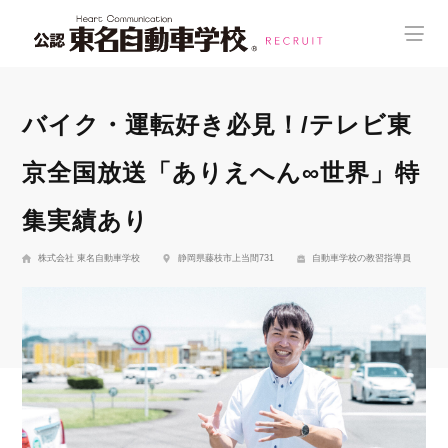
バイク・運転好き必見！/テレビ東
京全国放送「ありえへん∞世界」特
集実績あり
株式会社 東名自動車学校
静岡県藤枝市上当間731
自動車学校の教習指導員