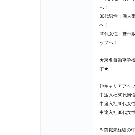
へ！
30代男性：個人
へ！
40代女性：携帯
ッフへ！
★東名自動車学
す★
◎キャリアアッ
中途入社50代男
中途入社40代女
中途入社30代女
※前職未経験の