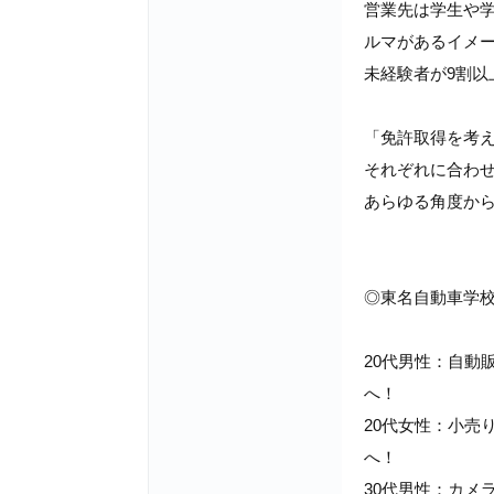
営業先は学生や
ルマがあるイメ
未経験者が9割以
「免許取得を考
それぞれに合わ
あらゆる角度か
◎東名自動車学
20代男性：自動
へ！
20代女性：小売
へ！
30代男性：カメ