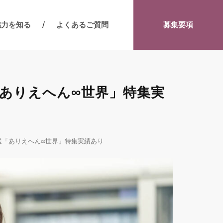
魅力を知る
よくあるご質問
募集要項
「ありえへん∞世界」特集実
送「ありえへん∞世界」特集実績あり