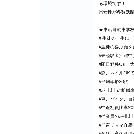
る環境です！
※女性が多数活
★東名自動車学
# 生徒の一生に
#生徒の喜ぶ顔を
#未経験者活躍中
#即日勤務OK、
#髭、ネイルOK
#平均年齢30代
#3年以上の離職率
#車、バイク、自
#中途社員比率9
#従業員の3割以
#子育てママ在籍
#産休、育休取得