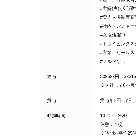
#主婦(夫)が活躍
#育児支援制度充
#社内ベンチャー
#女性活躍中
#ドライビングス
#営業、セールス
#ノルマなし
給与
238528円～3831
※入社して6か月
賞与
賞与年2回（7月
勤務時間
10:20～19:20
休憩：70分
※時間外平均25時