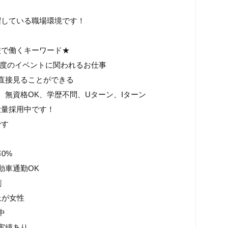
躍している職場環境です！
校で働くキーワード★
一度のイベントに関われるお仕事
直接見ることができる
、無資格OK、学歴不問、Uターン、Iターン
大量採用中です！
です
0%
動車通勤OK
割
上が女性
中
実績あり