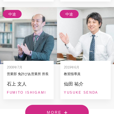
中途
中途
2008年7月
2019年6月
営業部 免許ぴあ営業所 所長
教習指導員
石上 文人
仙田 祐介
FUMITO ISHIGAMI
YUSUKE SENDA
MORE